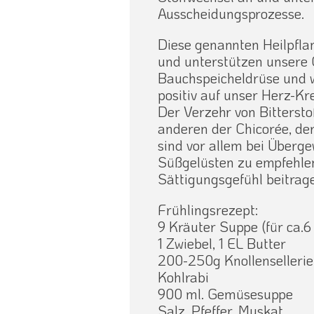
Ausscheidungsprozesse.
Diese genannten Heilpflan
und unterstützen unsere 
Bauchspeicheldrüse und 
positiv auf unser Herz-Kr
Der Verzehr von Bittersto
anderen der Chicorée, der
sind vor allem bei Überge
Süßgelüsten zu empfehlen
Sättigungsgefühl beitrag
Frühlingsrezept:
9 Kräuter Suppe (für ca.6
1 Zwiebel, 1 EL Butter
200-250g Knollensellerie,
Kohlrabi
900 ml. Gemüsesuppe
Salz, Pfeffer, Muskat