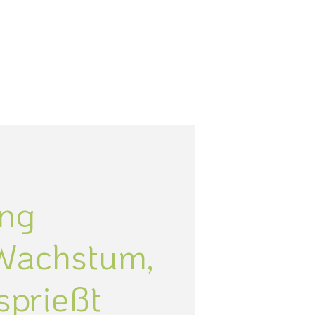
ing
Wachstum,
sprießt