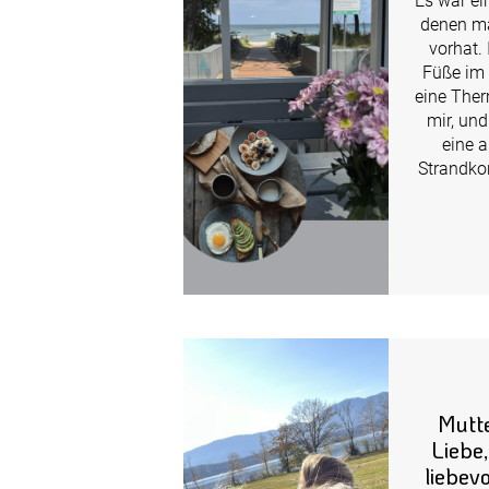
Es war ei
denen ma
vorhat.
Füße im 
eine The
mir, und
eine a
Strandkor
Mutte
Liebe
liebev