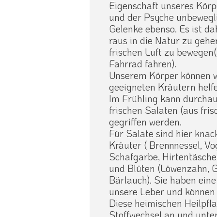
Eigenschaft unseres Körp
und der Psyche unbeweglic
Gelenke ebenso. Es ist da
raus in die Natur zu gehe
frischen Luft zu bewegen(
Fahrrad fahren).
Unserem Körper können wir
geeigneten Kräutern helfe
Im Frühling kann durchau
frischen Salaten (aus fri
gegriffen werden.
Für Salate sind hier knac
Kräuter ( Brennnessel, Vo
Schafgarbe, Hirtentäsche
und Blüten (Löwenzahn, 
Bärlauch). Sie haben ein
unsere Leber und können 
Diese heimischen Heilpfl
Stoffwechsel an und unte