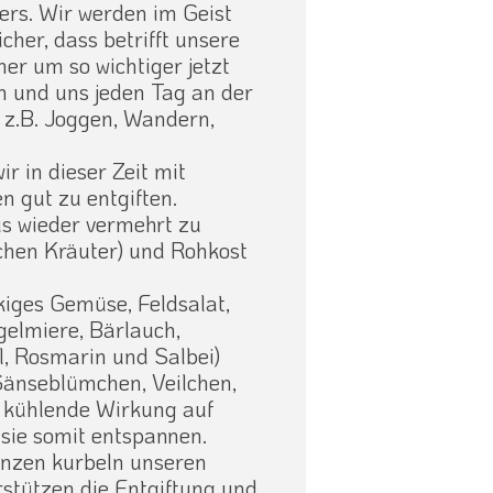
ers. Wir werden im Geist
her, dass betrifft unsere
her um so wichtiger jetzt
n und uns jeden Tag an der
 z.B. Joggen, Wandern,
 in dieser Zeit mit
n gut zu entgiften.
s wieder vermehrt zu
schen Kräuter) und Rohkost
kiges Gemüse, Feldsalat,
gelmiere, Bärlauch,
l, Rosmarin und Salbei)
Gänseblümchen, Veilchen,
e kühlende Wirkung auf
sie somit entspannen.
anzen kurbeln unseren
rstützen die Entgiftung und