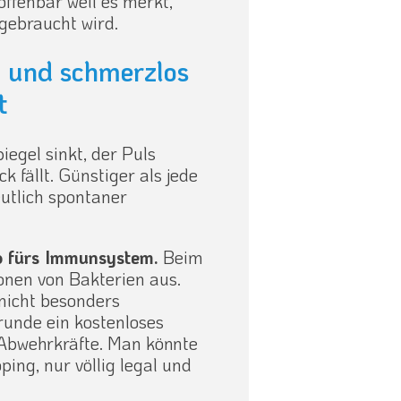
 offenbar weil es merkt,
 gebraucht wird.
rz und schmerzlos
t
iegel sinkt, der Puls
k fällt. Günstiger als jede
utlich spontaner
p fürs Immunsystem.
Beim
onen von Bakterien aus.
nicht besonders
runde ein kostenloses
Abwehrkräfte. Man könnte
ing, nur völlig legal und