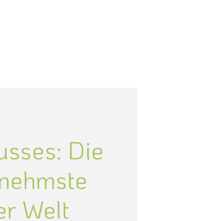
usses: Die
enehmste
er Welt