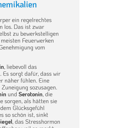
hemikalien
rper ein regelrechtes
 los. Das ist zwar
selbst zu bewerkstelligen
 meisten Feuerwerken
e Genehmigung vom
in
, liebevoll das
Es sorgt dafür, dass wir
 näher fühlen. Eine
te Zuneigung sozusagen.
in
und
Serotonin
, die
 sorgen, als hätten sie
t dem Glücksgefühl
s so schön ist, sinkt
piegel
, das Stresshormon