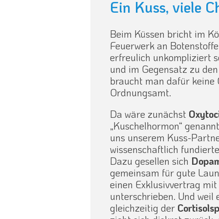
Ein Kuss, viele C
Beim Küssen bricht im Kö
Feuerwerk an Botenstoffen
erfreulich unkompliziert 
und im Gegensatz zu den
braucht man dafür kein
Ordnungsamt.
Da wäre zunächst
Oxytoc
„Kuschelhormon“ genannt. 
uns unserem Kuss-Partner
wissenschaftlich fundier
Dazu gesellen sich
Dopam
gemeinsam für gute Laune
einen Exklusivvertrag mi
unterschrieben. Und weil e
gleichzeitig der
Cortisols