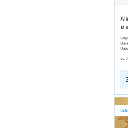
All
18.
Was 
Unve
Unte
via 
Onli