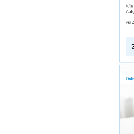
Wie 
Aufg
via 
Onli