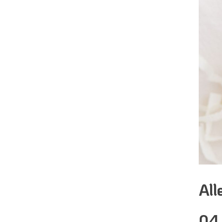
All
04.