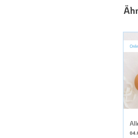
Ähn
Onli
All
04.